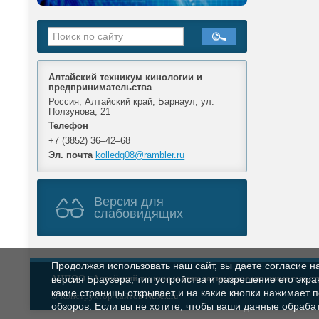
Алтайский техникум кинологии и
предпринимательства
Россия, Алтайский край, Барнаул, ул.
Ползунова, 21
Телефон
+7 (3852) 36‒42‒68
Эл. почта
kolledg08@rambler.ru
Версия для
слабовидящих
Продолжая использовать наш сайт, вы даете согласие н
АНПОО
«Алтайский техникум кинологии и предпринимательст
версия Браузера; тип устройства и разрешение его экран
какие страницы открывает и на какие кнопки нажимает 
© Конструктор сайтов
Nubex.ru
обзоров. Если вы не хотите, чтобы ваши данные обрабат