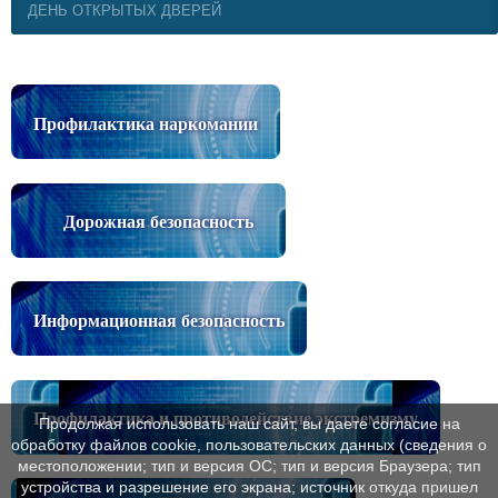
ДЕНЬ ОТКРЫТЫХ ДВЕРЕЙ
Профилактика наркомании
Дорожная безопасность
Информационная безопасность
Профилактика и противодействие экстремизму
Продолжая использовать наш сайт, вы даете согласие на
обработку файлов cookie, пользовательских данных (сведения о
местоположении; тип и версия ОС; тип и версия Браузера; тип
устройства и разрешение его экрана; источник откуда пришел