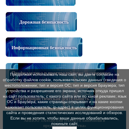
Дорожная безопасность
Информационная безопасность
Профилактика и противодействие экстремизму
Продолжая использовать наш сайт, вы даете согласие на
обработку файлов cookie, пользовательских данных (сведения о
местоположении; тип и версия ОС; тип и версия Браузера; тип
устройства и разрешение его экрана; источник откуда пришел
на сайт пользователь; с какого сайта или по какой рекламе; язык
Антитеррористическая деятельность
ОС и Браузера; какие страницы открывает и на какие кнопки
нажимает пользователь; ip-адрес) в целях функционирования
сайта и проведения статистических исследований и обзоров.
Если вы не хотите, чтобы ваши данные обрабатывались,
АНПОО
«Алтайский техникум кинологии и
покиньте сайт.
предпринимательства»