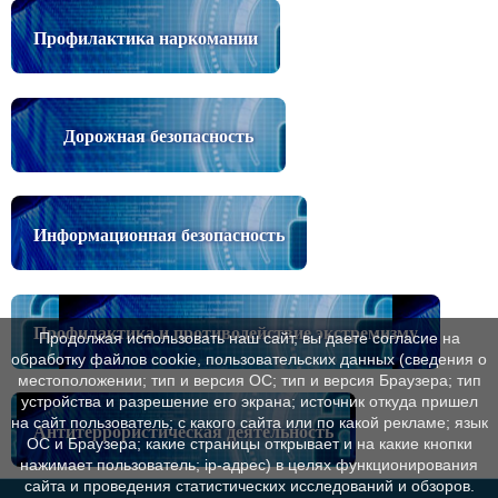
Профилактика наркомании
Дорожная безопасность
Информационная безопасность
Профилактика и противодействие экстремизму
Продолжая использовать наш сайт, вы даете согласие на
обработку файлов cookie, пользовательских данных (сведения о
местоположении; тип и версия ОС; тип и версия Браузера; тип
устройства и разрешение его экрана; источник откуда пришел
на сайт пользователь; с какого сайта или по какой рекламе; язык
Антитеррористическая деятельность
ОС и Браузера; какие страницы открывает и на какие кнопки
нажимает пользователь; ip-адрес) в целях функционирования
сайта и проведения статистических исследований и обзоров.