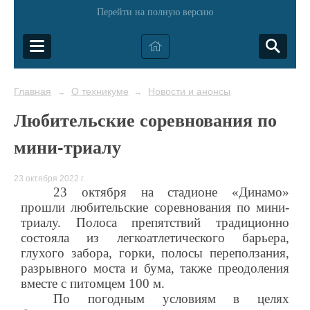
Перейти на полную версию
Главная
О техникуме
Новости и анонсы
→
→
Любительские соревнования по
мини-триалу
23 октября 2022 г.
23 октября на стадионе «Динамо»
прошли любительские соревнования по мини-
триалу. Полоса препятствий традиционно
состояла из легкоатлетического барьера,
глухого забора, горки, полосы переползания,
разрывного моста и бума, также преодоления
вместе с питомцем 100 м.
По погодным условиям в целях