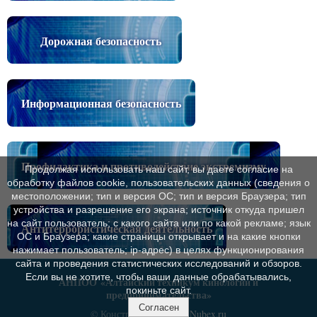
Дорожная безопасность
Информационная безопасность
Профилактика и противодействие экстремизму
Продолжая использовать наш сайт, вы даете согласие на
обработку файлов cookie, пользовательских данных (сведения о
местоположении; тип и версия ОС; тип и версия Браузера; тип
устройства и разрешение его экрана; источник откуда пришел
на сайт пользователь; с какого сайта или по какой рекламе; язык
Антитеррористическая деятельность
ОС и Браузера; какие страницы открывает и на какие кнопки
нажимает пользователь; ip-адрес) в целях функционирования
сайта и проведения статистических исследований и обзоров.
Если вы не хотите, чтобы ваши данные обрабатывались,
АНПОО
«Алтайский техникум кинологии и
покиньте сайт.
предпринимательства»
Согласен
© Конструктор сайтов
Nubex.ru