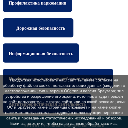
Профилактика наркомании
Дорожная безопасность
Информационная безопасность
Профилактика и противодействие экстремизму
Продолжая использовать наш сайт, вы даете согласие на
обработку файлов cookie, пользовательских данных (сведения о
местоположении; тип и версия ОС; тип и версия Браузера; тип
устройства и разрешение его экрана; источник откуда пришел
на сайт пользователь; с какого сайта или по какой рекламе; язык
Антитеррористическая деятельность
ОС и Браузера; какие страницы открывает и на какие кнопки
нажимает пользователь; ip-адрес) в целях функционирования
сайта и проведения статистических исследований и обзоров.
Если вы не хотите, чтобы ваши данные обрабатывались,
АНПОО
«Алтайский техникум кинологии и