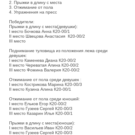
2. Прыжки в длину с места
3. Отжимание от пола
4. Упражнения на пресс
Победители:
Прыжки в длину с места(девушки):
I место Бочкова Анна К20-00/1
II место Швецова Анастасия
К20-00/2
III место
Поднимание туловища из положения лежа среди
девушек:
I место Каменева Диана К20-00/2
II место Череватая Алина К20-00/2
III место Фомина Валерия К20-00/2
Отжимание от пола среди девушек :
I место Кострикова Марина К20-00/3
II место Кузина Алина К20-00/1
Отжимание от пола среди юношей:
I место Ельков Егор К20-00/2
II место Гузеев Сергей К20-00/3
III место Казарин Илья К20-00/1
Прыжки в длину с места(юноши):
I место Васильев Иван К20-00/2
II место Гузеев Сергей К20-00/3