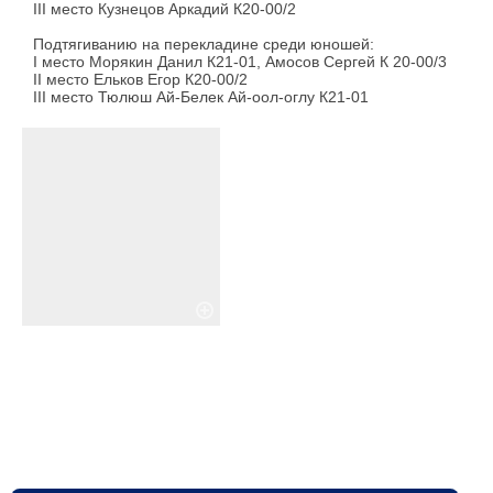
III место Кузнецов Аркадий К20-00/2
Подтягиванию на перекладине среди юношей:
I место Морякин Данил К21-01, Амосов Сергей К 20-00/3
II место Ельков Егор К20-00/2
III место Тюлюш Ай-Белек Ай-оол-оглу К21-01