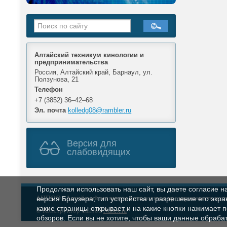
Алтайский техникум кинологии и
предпринимательства
Россия, Алтайский край, Барнаул, ул.
Ползунова, 21
Телефон
+7 (3852) 36‒42‒68
Эл. почта
kolledg08@rambler.ru
Версия для
слабовидящих
Продолжая использовать наш сайт, вы даете согласие н
АНПОО
«Алтайский техникум кинологии и предпринимательст
версия Браузера; тип устройства и разрешение его экран
какие страницы открывает и на какие кнопки нажимает 
© Конструктор сайтов
Nubex.ru
обзоров. Если вы не хотите, чтобы ваши данные обрабат