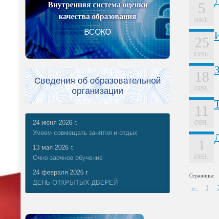
Внутренняя система оценки
5
качества образования
окт.
ВСОКО
25
сен.
18
Сведения об образовательной
сен.
организации
11
сен.
24 июня 2026 г.
Умеем совмещать занятия и отдых
1
13 мая 2026 г.
сен.
Очно-заочное обучение
24 февраля 2026 г.
Страницы:
ДЕНЬ ОТКРЫТЫХ ДВЕРЕЙ
←
1