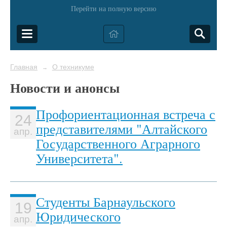
Перейти на полную версию
Главная
О техникуме
→
Новости и анонсы
Профориентационная встреча с
24
представителями "Алтайского
апр.
Государственного Аграрного
Университета".
Студенты Барнаульского
19
Юридического
апр.