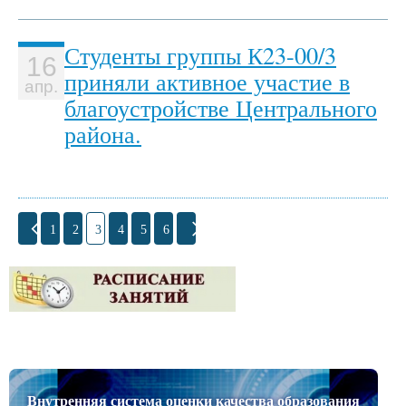
Студенты группы К23-00/3
16
приняли активное участие в
апр.
благоустройстве Центрального
района.
1
2
3
4
5
6
Внутренняя система оценки качества образования