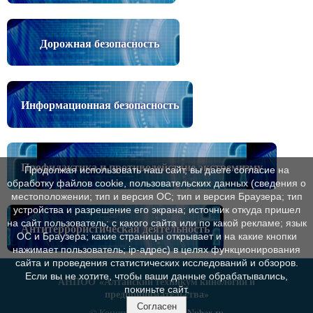
Дорожная безопасность
Информационная безопасность
Профилактика и противодействие экстремизму
Продолжая использовать наш сайт, вы даете согласие на
обработку файлов cookie, пользовательских данных (сведения о
местоположении; тип и версия ОС; тип и версия Браузера; тип
устройства и разрешение его экрана; источник откуда пришел
на сайт пользователь; с какого сайта или по какой рекламе; язык
Антитеррористическая деятельность
ОС и Браузера; какие страницы открывает и на какие кнопки
нажимает пользователь; ip-адрес) в целях функционирования
сайта и проведения статистических исследований и обзоров.
Если вы не хотите, чтобы ваши данные обрабатывались,
АНПОО
«Алтайский техникум кинологии и
покиньте сайт.
предпринимательства»
Согласен
© Конструктор сайтов
Nubex.ru